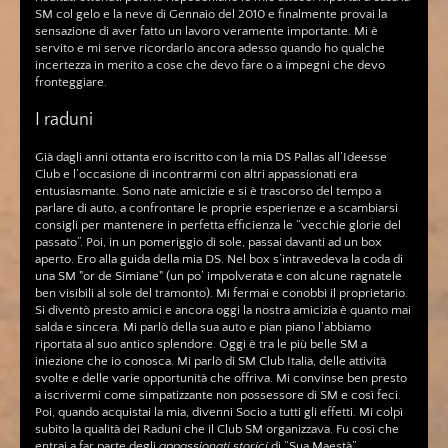
SM col gelo e la neve di Gennaio del 2010 e finalmente provai la
sensazione di aver fatto un lavoro veramente importante. Mi è
servito e mi serve ricordarlo ancora adesso quando ho qualche
incertezza in merito a cose che devo fare o a impegni che devo
fronteggiare.
I raduni
Già dagli anni ottanta ero iscritto con la mia DS Pallas all’Ideesse
Club e l’occasione di incontrarmi con altri appassionati era
entusiasmante. Sono nate amicizie e si è trascorso del tempo a
parlare di auto, a confrontare le proprie esperienze e a scambiarsi
consigli per mantenere in perfetta efficienza le “vecchie glorie del
passato”. Poi, in un pomeriggio di sole, passai davanti ad un box
aperto. Ero alla guida della mia DS. Nel box s’intravedeva la coda di
una SM "or de Simiane" (un po’ impolverata e con alcune ragnatele
ben visibili al sole del tramonto). Mi fermai e conobbi il proprietario.
Si diventò presto amici e ancora oggi la nostra amicizia è quanto mai
salda e sincera. Mi parlò della sua auto e pian piano l’abbiamo
riportata al suo antico splendore. Oggi è tra le più belle SM a
iniezione che io conosca. Mi parlò di SM Club Italia, delle attività
svolte e delle varie opportunità che offriva. Mi convinse ben presto
a iscrivermi come simpatizzante non possessore di SM e così feci.
Poi, quando acquistai la mia, divenni Socio a tutti gli effetti. Mi colpì
subito la qualità dei Raduni che il Club SM organizzava. Fu così che
entrai a far parte degli
appassionati storici
di “Sua Maestà”.