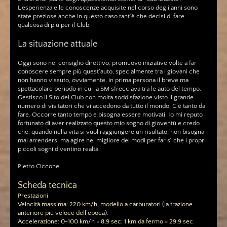
L’esperienza e le conoscenze acquisite nel corso degli anni sono
state preziose anche in questo caso tant’è che decisi di fare
qualcosa di più per il Club.
La situazione attuale
Oggi sono nel consiglio direttivo, promuovo iniziative volte a far
conoscere sempre più quest’auto, specialmente tra i giovani che
non hanno vissuto, ovviamente, in prima persona il breve ma
spettacolare periodo in cui la SM sfrecciava tra le auto del tempo.
Gestisco il Sito del Club con molta soddisfazione visto il grande
numero di visitatori che vi accedono da tutto il mondo. C’è tanto da
fare. Occorre tanto tempo e bisogna essere motivati. Io mi reputo
fortunato di aver realizzato questo mio sogno di gioventù e credo
che, quando nella vita si vuol raggiungere un risultato, non bisogna
mai arrendersi ma agire nel migliore dei modi per far sì che i propri
piccoli sogni diventino realtà.
Pietro Ciccone
Scheda tecnica
Prestazioni
Velocità massima: 220 km/h, modello a carburatori (la trazione
anteriore più veloce dell’epoca).
Accelerazione: 0-100 km/h = 8,9 sec; 1 km da fermo = 29,9 sec.