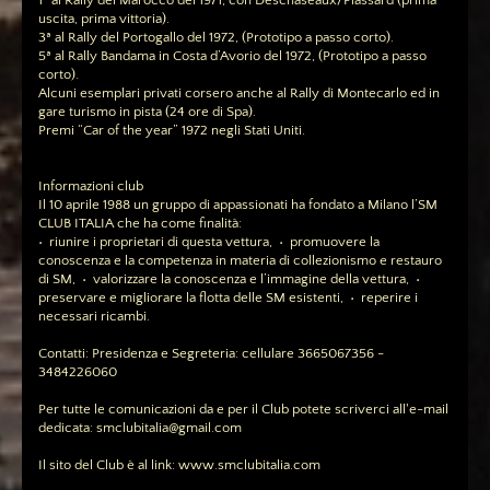
1ª al Rally del Marocco del 1971, con Deschaseaux/Plassard (prima
uscita, prima vittoria).
3ª al Rally del Portogallo del 1972, (Prototipo a passo corto).
5ª al Rally Bandama in Costa d’Avorio del 1972, (Prototipo a passo
corto).
Alcuni esemplari privati corsero anche al Rally di Montecarlo ed in
gare turismo in pista (24 ore di Spa).
Premi “Car of the year” 1972 negli Stati Uniti.
Informazioni club
Il 10 aprile 1988 un gruppo di appassionati ha fondato a Milano l’SM
CLUB ITALIA che ha come finalità:
• riunire i proprietari di questa vettura, • promuovere la
conoscenza e la competenza in materia di collezionismo e restauro
di SM, • valorizzare la conoscenza e l’immagine della vettura, •
preservare e migliorare la flotta delle SM esistenti, • reperire i
necessari ricambi.
Contatti: Presidenza e Segreteria: cellulare 3665067356 -
3484226060
Per tutte le comunicazioni da e per il Club potete scriverci all'e-mail
dedicata: smclubitalia@gmail.com
Il sito del Club è al link: www.smclubitalia.com