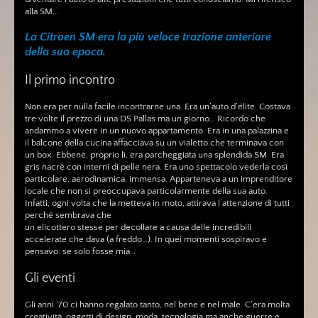
alla SM...
La Citroen SM era la più veloce trazione anteriore
della sua epoca.
Il primo incontro
Non era per nulla facile incontrarne una. Era un’auto d’élite. Costava
tre volte il prezzo di una DS Pallas ma un giorno… Ricordo che
andammo a vivere in un nuovo appartamento. Era in una palazzina e
il balcone della cucina affacciava su un vialetto che terminava con
un box. Ebbene, proprio lì, era parcheggiata una splendida SM. Era
gris nacrè con interni di pelle nera. Era uno spettacolo vederla così
particolare, aerodinamica, immensa. Apparteneva a un imprenditore
locale che non si preoccupava particolarmente della sua auto.
Infatti, ogni volta che la metteva in moto, attirava l’attenzione di tutti
perché sembrava che
un elicottero stesse per decollare a causa delle incredibili
accelerate che dava (a freddo…). In quei momenti sospiravo e
pensavo: se solo fosse mia…
Gli eventi
Gli anni ’70 ci hanno regalato tanto, nel bene e nel male. C’era molta
creatività, oggetti di design, moda, tecnologia ma anche guerre e