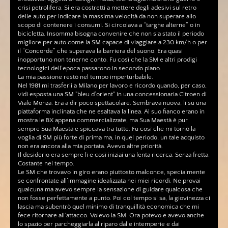
crisi petrolifera. Si era costretti a mettere degli adesivi sul retro
delle auto per indicare la massima velocità da non superare allo
scopo di contenere i consumi. Si circolava a “targhe alterne” o in
bicicletta. Insomma bisogna convenire che non sia stato il periodo
migliore per auto come la SM capace di viaggiare a 230 km/h o per
il “Concorde” che superava la barriera del suono. Era quasi
inopportuno non tenerne conto. Fu così che la SM e altri prodigi
tecnologici dell’epoca passarono in secondo piano.
La mia passione restò nel tempo imperturbabile.
Nel 1981 mi trasferii a Milano per lavoro e ricordo quando, per caso,
vidi esposta una SM "bleu d’orient" in una concessionaria Citroen di
Viale Monza. Era a dir poco spettacolare. Sembrava nuova, lì su una
piattaforma inclinata che ne esaltava la linea. Al suo fianco erano in
mostra le BX appena commercializzate, ma Sua Maestà è pur
sempre Sua Maestà e spiccava tra tutte. Fu così che mi tornò la
voglia di SM più forte di prima ma, in quel periodo, un tale acquisto
non era ancora alla mia portata. Avevo altre priorità.
Il desiderio era sempre lì e così iniziai una lenta ricerca. Senza fretta.
Costante nel tempo.
Le SM che trovavo in giro erano piuttosto malconce, specialmente
se confrontate all’immagine idealizzata nei miei ricordi. Ne provai
qualcuna ma avevo sempre la sensazione di guidare qualcosa che
non fosse perfettamente a punto. Poi col tempo si sa, la giovinezza ci
lascia ma subentrò quel minimo di tranquillità economica che mi
fece ritornare all’attacco. Volevo la SM. Ora potevo e avevo anche
lo spazio per parcheggiarla al riparo dalle intemperie e dai