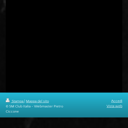
Accedi
Stampa
|
Mappa del sito
Vista web
© SM Club Italia - Webmaster Pietro
Ciccone