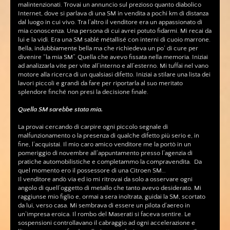
malintenzionati. Trovai un annuncio sul prezioso quanto diabolico
Internet, dove si parlava di una SM in vendita a pochi km di distanza
dal luogo in cui vivo. Tra l’altro il venditore era un appassionato di
mia conoscenza. Una persona di cui avrei potuto fidarmi. Mi recai da
lui e la vidi. Era una SM sablé métallisé con interni di cuoio marrone.
Bella, indubbiamente bella ma che richiedeva un po’ di cure per
divenire “la mia SM”. Quella che avevo fissata nella memoria. Iniziai
ad analizzarla vite per vite all’interno e all’esterno. Mi tuffai nel vano
motore alla ricerca di un qualsiasi difetto. Iniziai a stilare una lista dei
lavori piccoli e grandi da fare per riportarla al suo meritato
splendore finché non presi la decisione finale.
Quella SM sarebbe stata mia.
La provai cercando di carpire ogni piccolo segnale di
malfunzionamento o la presenza di qualche difetto più serio e, in
fine, l’acquistai. Il mio caro amico venditore me la portò in un
pomeriggio di novembre all’appuntamento presso l’agenzia di
pratiche automobilistiche e completammo la compravendita. Da
quel momento ero il possessore di una Citroen SM…
Il venditore andò via ed io mi ritrovai da solo a osservare ogni
angolo di quell’oggetto di metallo che tanto avevo desiderato. Mi
raggiunse mio figlio e, ormai a sera inoltrata, guidai la SM, scortato
da lui, verso casa. Mi sembrava di essere un pilota d’aereo in
un’impresa eroica. Il rombo del Maserati si faceva sentire. Le
sospensioni controllavano il cabraggio ad ogni accelerazione e