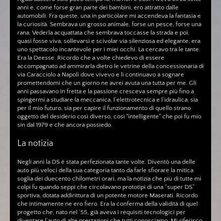
anni e, come forse gran parte dei bambini, ero attratto dalle
automobili. Fra queste, una in particolare mi accendeva la fantasia e
la curiosità. Sembrava un grosso animale, forse un pesce, forse una
rana. Vederla acquattata che sembrava toccasse la strada e poi,
quasi fosse viva, sollevarsi e scivolar via silenziosa ed elegante, era
uno spettacolo incantevole per i miei occhi. La cercavo tra le tante.
Era la Deesse. Ricordo che a volte chiedevo di essere
accompagnato ad ammirarla dietro le vetrine della concessionaria di
via Caracciolo a Napoli dove vivevo e lì continuavo a sognare
promettendomi che un giorno ne avrei avuta una tutta per me. Gli
anni passavano in fretta e la passione cresceva sempre più fino a
spingermi a studiare la meccanica, l’elettrotecnica e l’idraulica, sia
per il mio futuro, sia per capire il funzionamento di quello strano
oggetto del desiderio così diverso, così "intelligente" che poi fu mio
sin dal 1979 e che ancora possiedo.
La notizia
Negli anni la DS è stata perfezionata tante volte. Diventò una delle
auto più veloci della sua categoria tanto da farle sfiorare la mitica
soglia dei duecento chilometri orari, ma la notizia che più di tutte mi
colpì fu quando seppi che circolavano prototipi di una “super DS”
sportiva, dotata addirittura di un potente motore Maserati. Ricordo
che intimamente ne ero fiero. Era la conferma della validità di quel
progetto che, nato nel ’55, già aveva i requisiti tecnologici per
diventare l’auto di alte prestazioni che tutti conosciamo. Mi riferisco