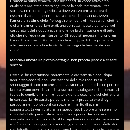
l’immenso muso fendeva l’aria aprendosi un varco attraverso il
quale sarebbe stato presto seguito dalla coda rastremata. I fari
scrutavano il buio dirigendosi là dove volevo prima ancora di
esserci. Il volante mi sembrava la cloche di un caccia. Avevo
l’umore al settimo cielo. Poi seguirono i controlli meccanici, elettrici
e di allineamento dei lamierati, una corretta messa a punto dei sei
carburatori, della doppia accensione, della distribuzione e di tutto
ciò che richiedeva un intervento. Gli acquisti necessari furono: un
treno di pneumatici Michelin, candele, cinghie, filtri, e poi altro e
altro ancora ma alla fine la SM dei miei sogni fu finalmente una
realtà.
Mancava ancora un piccolo dettaglio, non proprio piccolo a essere
sincero.
Decisi di far riverniciare interamente la carrozzeria e così, dopo
aver preso accordi con il carrozziere della mia zona, iniziai lo
smontaggio di tutto ciò che si poteva smontare. Il mio box e persino
la casa erano pieni di parti della SM, tutte catalogate e da riportare al
top delle condizioni mentre l’auto, divenuta quasi uno scheletro, era
in carrozzeria. Ho curato personalmente la preparazione di ogni
particolare e riconosco al carrozziere il merito di avermi
sopportato… La verniciatura ha rispecchiato il colore originale e ho
rimontato tutto personalmente con la sorpresa che non ne è
avanzata neanche una rondella! Le regolazioni sono state necessarie
alla fine del rimontaggio, ma mi ritengo pienamente soddisfatto dei
risultati ottenuti poiché rispecchiano le mie attese. Riportai a casa la