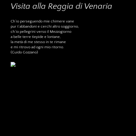
Visita alla Reggia di Venaria
Ch’io perseguendo mie chimere vane
pur t’abbandoni e cerchi altro soggiorno,
ch’io pellegrini verso il Mezzogiorno
a belle terre tiepide e lontane,
la metà di me stesso in te rimane
e mi ritrovo ad ogni mio ritorno.
(Guido Gozzano)